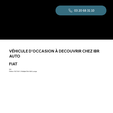
03 20 68 31 10
VÉHICULE D'OCCASION À DECOUVRIR CHEZ IBR
AUTO
FIAT
500
Finition- FIAT 500 1.3 Multijet 95ch S&S Lounge