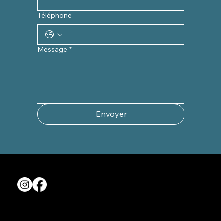
Téléphone
Message
*
Envoyer
CONTACT
Mail :
bruno@ibrauto.com
Tél : 03 20 68 31 10
ADRESSE
Allée des Trois lions
Parc du Lion
Z.I du Dronckaert
59223 RONCQ
NORD
HORAIRES