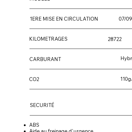
07/09
1ERE MISE EN CIRCULATION
KILOMETRAGES
28722
Hybr
CARBURANT
110
CO2
SECURITÉ
ABS
Aide au freinage d'urgence