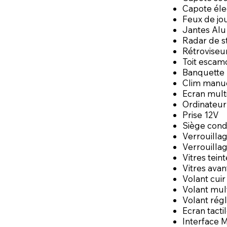
Capote éle
Feux de jo
Jantes Alu
Radar de s
Rétroviseu
Toit escam
Banquette 
Clim manu
Ecran mult
Ordinateur
Prise 12V
Siège cond
Verrouillag
Verrouillag
Vitres tein
Vitres avan
Volant cuir
Volant mul
Volant rég
Ecran tacti
Interface 