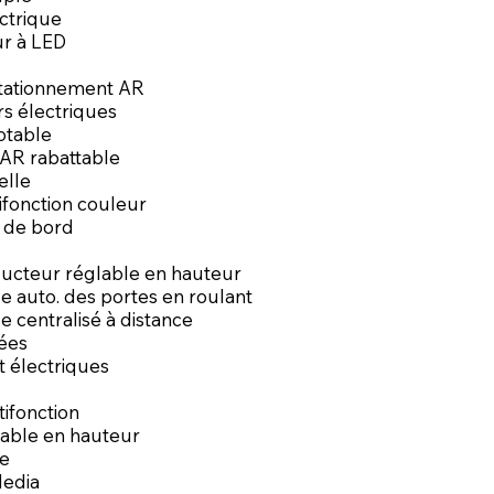
ctrique
ur à LED
tationnement AR
rs électriques
otable
AR rabattable
elle
ifonction couleur
 de bord
ucteur réglable en hauteur
e auto. des portes en roulant
e centralisé à distance
tées
t électriques
tifonction
lable en hauteur
le
Media