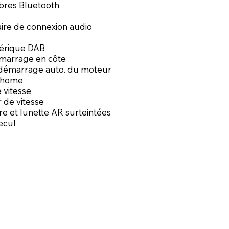
ibres Bluetooth
iaire de connexion audio
érique DAB
marrage en côte
edémarrage auto. du moteur
 home
 vitesse
 de vitesse
ère et lunette AR surteintées
ecul