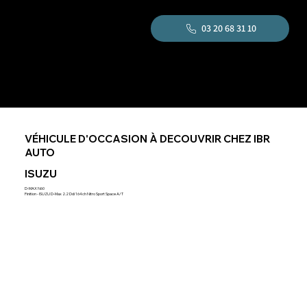
03 20 68 31 10
VÉHICULE D'OCCASION À DECOUVRIR CHEZ IBR
AUTO
ISUZU
D-MAX N60
Finition - ISUZU D-Max 2.2 Ddi 164ch Nitro Sport Space A/T