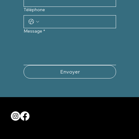
Téléphone
Message
*
Envoyer
CONTACT
Mail :
bruno@ibrauto.com
Tél : 03 20 68 31 10
ADRESSE
Allée des Trois lions
Parc du Lion
Z.I du Dronckaert
59223 RONCQ
NORD
HORAIRES