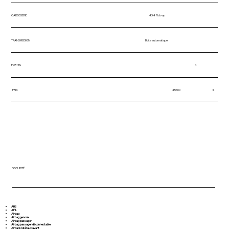
CAROSSERIE
4X4 Pick-up
TRANSMISSION
Boite automatique
PORTES
4
PRIX
45600
€
SECURITÉ
ABS
AFIL
Airbag
Airbag genoux
Airbag passager
Airbag passager déconnectable
Airbags latéraux avant