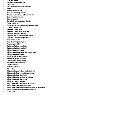
Interface Media
Kit mains-libres Bluetooth
Prise USB
Prise auxiliaire de connexion audio
Radio
Radio numérique DAB
Aide au démarrage en côte
Arrêt et redémarrage auto. du moteur
Capteur de luminosité
Capteur de pluie
Contrôle Dynamique de la Stabilité
Follow me home
Guidage pour manoeuvre de stationnement
Limiteur de vitesse
Régulateur de vitesse
Régulateur de vitesse adaptatif
Système d'accès sans clé
Système d'assistance à la descente
Caméra vue panoramique 360°
Feux arrière à LED
Feux de freinage d'urgence
Phares avant LED
Radar de stationnement AR
Radar de stationnement AV
Rétroviseurs dégivrants
Rétroviseurs rabattables électriquement
Rétroviseurs électriques
Système d'éclairage intelligent
Banquette arrière monobloc
Clim automatique bi-zones
Ecran multifonction couleur
Lunette arrière
Ordinateur de bord
Prise 12V
Siège cond. avec réglage lombaire électr
Siège conducteur avec réglage lombaire
Siège conducteur chauffant
Siège conducteur réglable en hauteur
Siège conducteur électrique
Siège passager chauffant
Verrouillage auto. des portes en roulant
Verrouillage centralisé des portes
Verrouillage centralisé à distanceVolant multifonction
Volant réglable en profondeur et hauteur
Cuir e-Tech