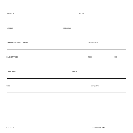
MARQUE
ISUZU
MODELE
D-MAX N60
1ERE MISE EN CIRCULATION
30/04/2026
KILOMETRAGES
1500
KMS
CARBURANT
Diesel
CO2
234g/km
COULEUR
KINABALU GRAY