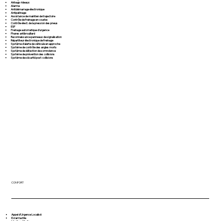
Airbags rideaux
Alarme
Antidémarrage électronique
Antipatinage
Assistance de maintien de trajectoire
Contrôle de freinage en courbe
Contrôle élect. de la pression des pneus
ESP
Freinage automatique d'urgence
Phares antibrouillard
Reconnaissance panneaux de signalisation
Répartiteur électronique de freinage
Système d'alerte de véhicule en approche
Système de contrôle des angles morts
Système de détection de somnolence
Système de prévention des collisions
Système de sécurité post-collisions
CONFORT
Appel d'Urgence Localisé
Ecran tactile